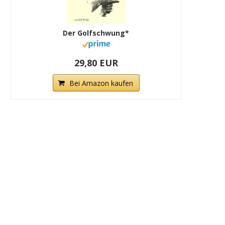
Der Golfschwung*
29,80 EUR
Bei Amazon kaufen
Indoor Golf » Spaß und Technik
Chapman Vierer » Ein Üb
unter einem...
über diese Golf-Varia
20. September 2024
20. September 2024